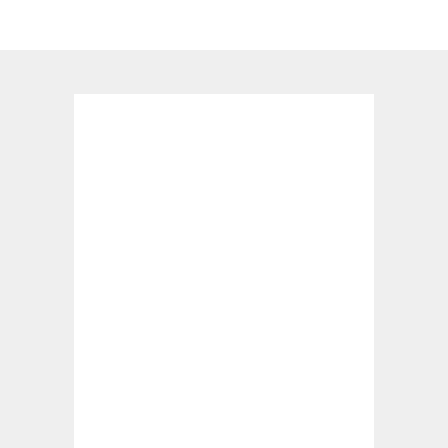
12 febrero, 2025
SPORTLOCKER CODIGO PROMOCIONAL Y BONUS
CODE 2025
SPORTLO
CODIGO
PROMOCI