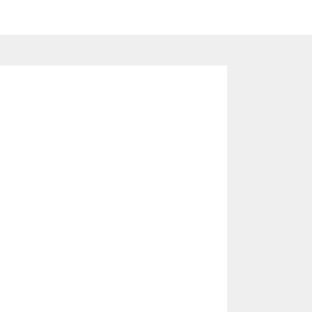
sobre mi
 CODIGO
NUS