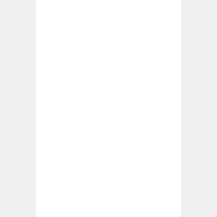
SIN
DEPÓSIT
50
GIROS
GRATIS