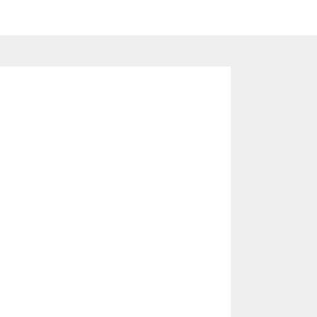
sobre mi
NEDAS
RGAR