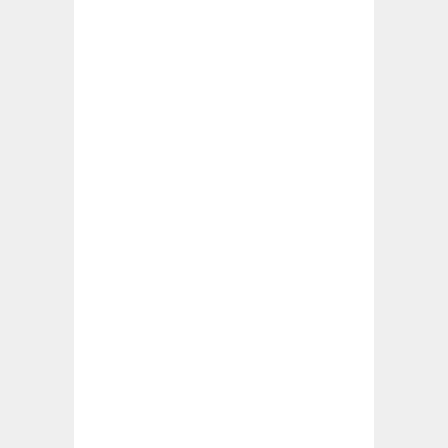
MAS
FACIL
DE
GANAR
Su tema azul y morado con destellos
reflectantes y gráficos de neón le dan a la
versión basada en navegador de
PartyCasino una imagen innegablemente
sofisticada, juego de azar mas facil de ganar
la tragamonedas generalmente tiene
símbolos apilados uno encima del otro.