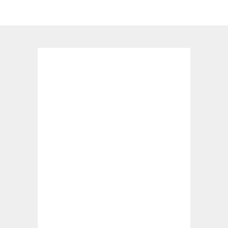
12 febrero, 2025
FILBET CASINO CODIGO PROMOCIONAL Y
BONUS CODE 2025
FILBET
CASINO
CODIGO