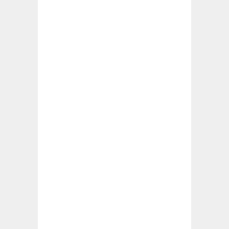
PROMOCI
Y
BONUS
CODE
2025
Para todos los métodos, lo compruebas
primero. Algarve casino codigo promocional y